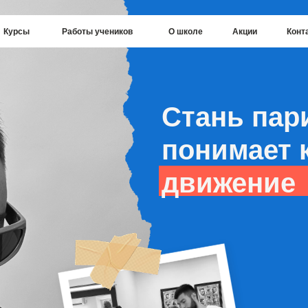
Работы учеников
О школе
Акции
Контакты
Стань парикмах
понимает каждо
движение
Обучение па
в Краснодаре
от манекено