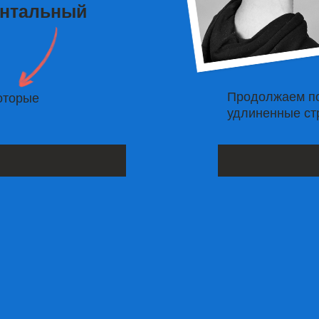
постепенно
- 10% скидка, при прохождении 2 блока.
Действует в течении 4 месяцев, с момента
окончания предыдущего учебного блока
Записаться на обучение