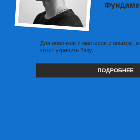
Актуальные
акции
Все и сразу
- 20% скидка, при единоразовой оплате и
прохождении сразу всех блоков (1 и 2) подряд