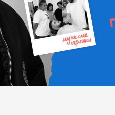
урсы для тех, кто
уже в
офессии
или только