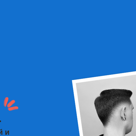
б
Д
льный
Кт
Продолжаем погружение в 
е
удлиненные стрижки, фейды
ПОДР