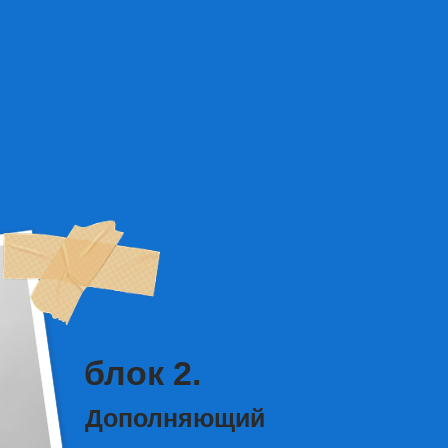
лок 2.
ополняющий
о прошел 1 Блок
профессию -
 и многое другое
ОБНЕЕ