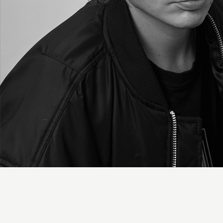
Наши к
пр